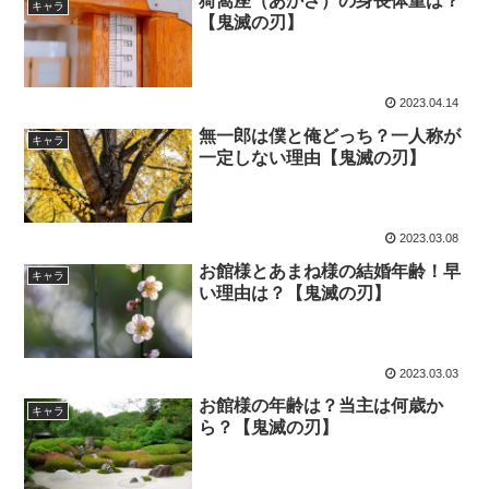
猗窩座（あかざ）の身長体重は？
キャラ
【鬼滅の刃】
2023.04.14
無一郎は僕と俺どっち？一人称が
キャラ
一定しない理由【鬼滅の刃】
2023.03.08
お館様とあまね様の結婚年齢！早
キャラ
い理由は？【鬼滅の刃】
2023.03.03
お館様の年齢は？当主は何歳か
キャラ
ら？【鬼滅の刃】