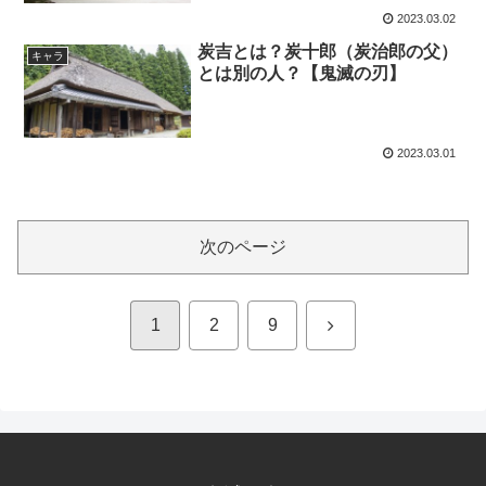
2023.03.02
炭吉とは？炭十郎（炭治郎の父）
キャラ
とは別の人？【鬼滅の刃】
2023.03.01
次のページ
次
1
2
9
へ