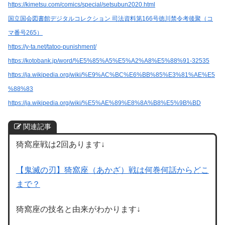
https://kimetsu.com/comics/special/setsubun2020.html
国立国会図書館デジタルコレクション 司法資料第166号徳川禁令考後聚（コ
マ番号265）
https://y-ta.net/tatoo-punishment/
https://kotobank.jp/word/%E5%85%A5%E5%A2%A8%E5%88%91-32535
https://ja.wikipedia.org/wiki/%E9%AC%BC%E6%BB%85%E3%81%AE%E5
%88%83
https://ja.wikipedia.org/wiki/%E5%AE%89%E8%8A%B8%E5%9B%BD
関連記事
猗窩座戦は2回あります↓
【鬼滅の刃】猗窩座（あかざ）戦は何巻何話からどこ
まで？
猗窩座の技名と由来がわかります↓