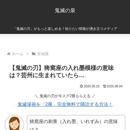
鬼滅の泉
「鬼滅の刃」がもっと楽しめる！知りたい情報が湧き立つメディア
ホーム
豆知識
【鬼滅の刃】猗窩座の入れ墨模様の意味
は？芸州に生まれていたら…
2020.05.25
2025.08.04
＼ 鬼滅の刃が今スグ2冊もらえる ／
鬼滅漫画を「2冊」完全無料で購読する方法！
猗窩座の刺青（入れ墨、いれずみ）の意味
は？