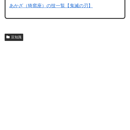
あかざ（猗窩座）の技一覧【鬼滅の刃】
豆知識