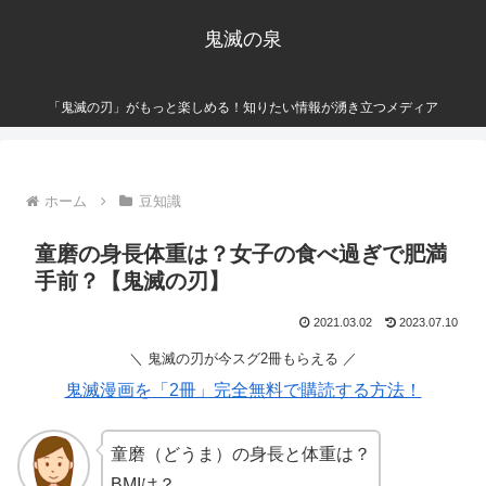
鬼滅の泉
「鬼滅の刃」がもっと楽しめる！知りたい情報が湧き立つメディア
ホーム
豆知識
童磨の身長体重は？女子の食べ過ぎで肥満
手前？【鬼滅の刃】
2021.03.02
2023.07.10
＼ 鬼滅の刃が今スグ2冊もらえる ／
鬼滅漫画を「2冊」完全無料で購読する方法！
童磨（どうま）の身長と体重は？
BMIは？