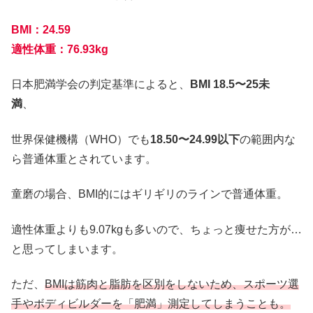
BMI：24.59
適性体重：76.93kg
日本肥満学会の判定基準によると、
BMI 18.5〜25未
満
、
世界保健機構（WHO）でも
18.50〜24.99以下
の範囲内な
ら普通体重とされています。
童磨の場合、BMI的にはギリギリのラインで普通体重。
適性体重よりも9.07kgも多いので、ちょっと痩せた方が…
と思ってしまいます。
ただ、
BMIは筋肉と脂肪を区別をしないため、スポーツ選
手やボディビルダーを「肥満」測定してしまうことも。