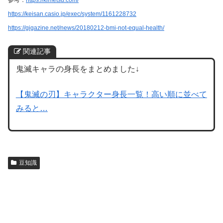
https://keisan.casio.jp/exec/system/1161228732
https://gigazine.net/news/20180212-bmi-not-equal-health/
関連記事
鬼滅キャラの身長をまとめました↓
【鬼滅の刃】キャラクター身長一覧！高い順に並べて
みると…
豆知識