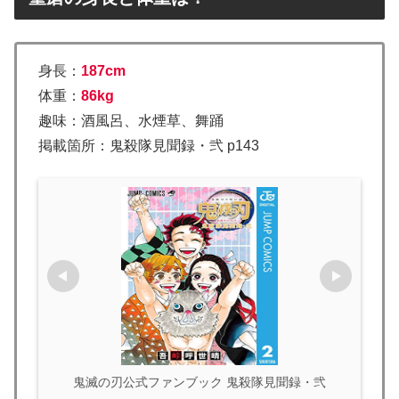
身長：
187cm
体重：
86kg
趣味：酒風呂、水煙草、舞踊
掲載箇所：鬼殺隊見聞録・弐 p143
鬼滅の刃公式ファンブック 鬼殺隊見聞録・弐