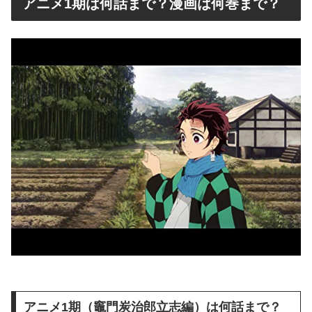
アニメ1期は何話まで？漫画は何巻まで？
アニメ1期（竈門炭治郎立志編）は何話まで？