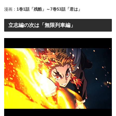
漫画：
1巻1話「残酷」～7巻53話「君は」
立志編の次は「無限列車編」