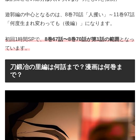
遊郭編の中心となるのは、8巻70話「人攫い」～11巻97話
「何度生まれ変わっても（後編）」になります。
初回1時間SPで、
8巻67話〜8巻70話が第1話の範囲
となっ
ています。
刀鍛冶の里編は何話まで？漫画は何巻ま
で？