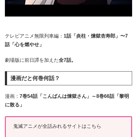
テレビアニメ無限列車編：
1話「炎柱・煉獄杏寿郎」〜7
話「心を燃やせ」
劇場版に前日譚を加えた
全7話。
漫画だと何巻何話？
漫画：
7巻54話「こんばんは煉獄さん」～8巻66話「黎明
に散る」
鬼滅アニメが全話みれるサイトはこちら