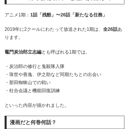
アニメ1期：
1話「残酷」〜26話「新たなる任務」
2019年に2クールにわたって放送された1期は、
全26話
あ
ります。
竈門炭治郎立志編
とも呼ばれる1期では、
・炭治郎の修行と鬼殺隊入隊
・珠世や善逸、伊之助など同期たちとの出会い
・那田蜘蛛山での戦い
・柱合会議と機能回復訓練
といった内容が描かれました。
漫画だと何巻何話？