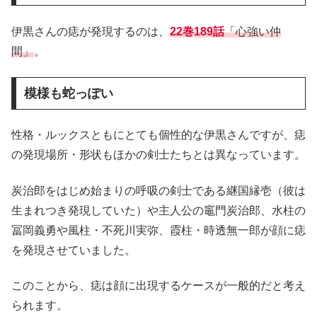
伊黒さんの痣が発現するのは、
22巻189話
「心強い仲
間」
。
模様も蛇っぽい
性格・ルックスともにとても個性的な伊黒さんですが、痣
の発現場所・形状もほかの剣士たちとは異なっています。
炭治郎をはじめ始まりの呼吸の剣士である継国縁壱（彼は
生まれつき発現していた）や主人公の竈門炭治郎、水柱の
冨岡義勇や風柱・不死川実弥、霞柱・時透無一郎が顔に痣
を発現させていました。
このことから、痣は顔に出現するケースが一般的だと考え
られます。