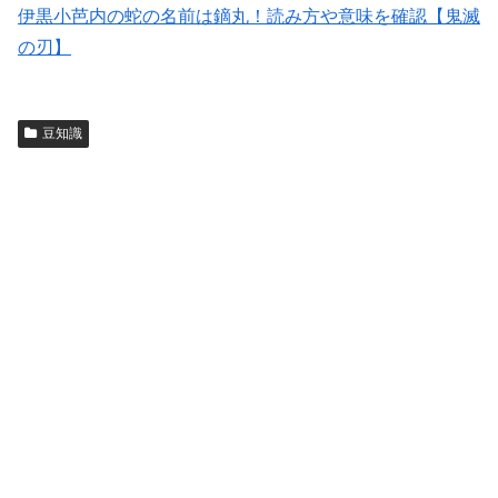
伊黒小芭内の蛇の名前は鏑丸！読み方や意味を確認【鬼滅
の刃】
豆知識