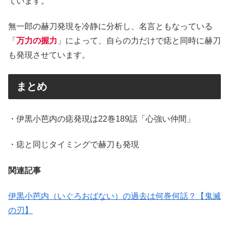
ています。
無一郎の赫刀発現を冷静に分析し、名言ともなっている
「
万力の握力
」によって、自らの力だけで痣と同時に赫刀
も発現させています。
まとめ
・伊黒小芭内の痣発現は22巻189話「心強い仲間」
・痣と同じタイミングで赫刀も発現
関連記事
伊黒小芭内（いぐろおばない）の過去は何巻何話？【鬼滅
の刃】