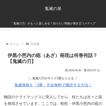
鬼滅の泉
「鬼滅の刃」がもっと楽しめる！知りたい情報が湧き立つメディア
ホーム
豆知識
伊黒小芭内の痣（あざ）発現は何巻何話？
【鬼滅の刃】
2020.09.30
2023.07.12
＼ 鬼滅の刃が今スグ2冊もらえる ／
鬼滅漫画を「2冊」完全無料で購読する方法！
物語のクライマックスに突入してから、柱たちは次々と痣
を発現させています。ここでは、蛇柱・伊黒小芭内の痣の