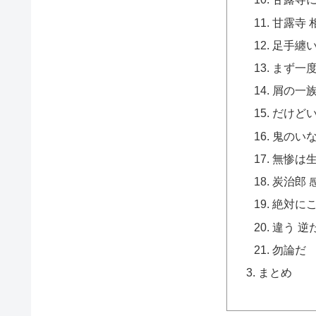
甘露寺 
足手纏
まず一
屑の一
だけど
鬼のい
無惨は
炭治郎 
絶対に
違う 逆
勿論だ
まとめ