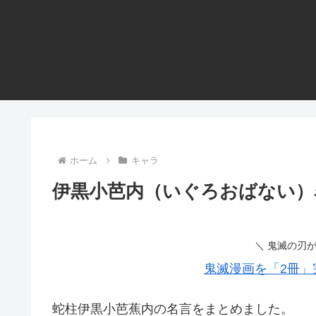
ホーム
キャラ
伊黒小芭内（いぐろおばない）
＼ 鬼滅の刃
鬼滅漫画を「2冊」
蛇柱伊黒小芭蕉内の名言をまとめました。