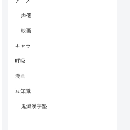
アニメ
声優
映画
キャラ
呼吸
漫画
豆知識
鬼滅漢字塾