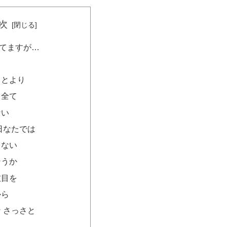
次
てますが…
ことより
と全て
ない
日なたでは
じない
そうか
左目を
から
 さっさと
に