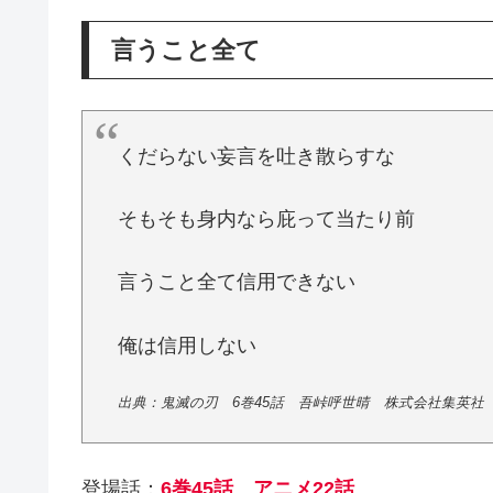
言うこと全て
くだらない妄言を吐き散らすな
そもそも身内なら庇って当たり前
言うこと全て信用できない
俺は信用しない
出典：鬼滅の刃 6巻45話 吾峠呼世晴 株式会社集英社 2
登場話：
6巻45話 アニメ22話