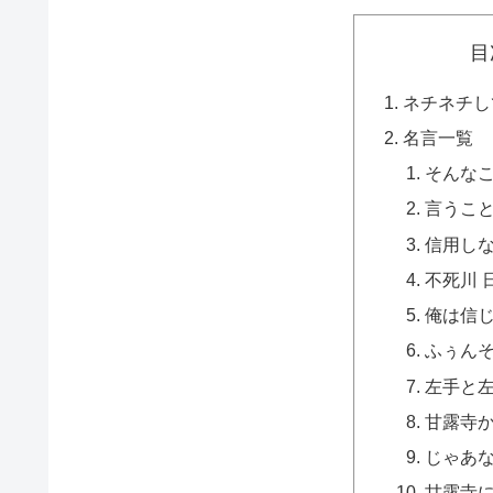
目
ネチネチし
名言一覧
そんな
言うこ
信用し
不死川 
俺は信
ふぅん
左手と
甘露寺
じゃあな
甘露寺