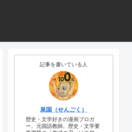
記事を書いている人
泉国（せんごく）
歴史・文学好きの漫画ブロガ
ー。元国語教師。歴史・文学要