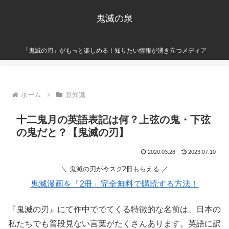
鬼滅の泉
「鬼滅の刃」がもっと楽しめる！知りたい情報が湧き立つメディア
ホーム
豆知識
十二鬼月の英語表記は何？上弦の鬼・下弦
の鬼だと？【鬼滅の刃】
2020.03.28
2023.07.10
＼ 鬼滅の刃が今スグ2冊もらえる ／
鬼滅漫画を「2冊」完全無料で購読する方法！
『鬼滅の刃』にて作中ででてくる特徴的な名前は、日本の
私たちでも普段見ない言葉がたくさんあります。英語に訳