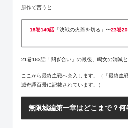
原作で言うと
16巻140話
「決戦の火蓋を切る」〜
23巻2
21巻183話「鬩ぎ合い」の最後、鳴女の消
ここから最終血戦へ突入します。（「最終血
滅奇譚百景に記載されています。）
無限城編第一章はどこまで？何