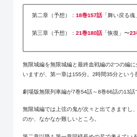
第二章（予想）：
18巻157話
「舞い戻る魂
第三章（予想）：
21巻180話
「恢復」〜
2
無限城編を無限城編と最終血戦編の2つの編
いますが、第一章は155分。2時間35分とい
劇場版無限列車編が7巻54話～8巻66話の13
無限城編では上弦の鬼が次々と出てきますし
のか、なかなか難しいところ。
第二章以降も第一章同様長めの尺で考えている