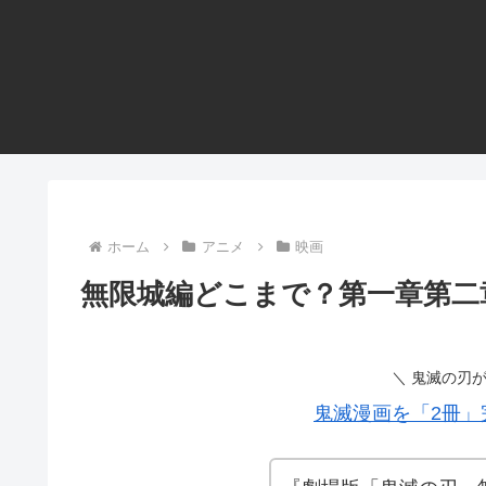
ホーム
アニメ
映画
無限城編どこまで？第一章第二
＼ 鬼滅の刃
鬼滅漫画を「2冊」