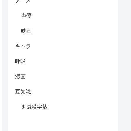
アニメ
声優
映画
キャラ
呼吸
漫画
豆知識
鬼滅漢字塾