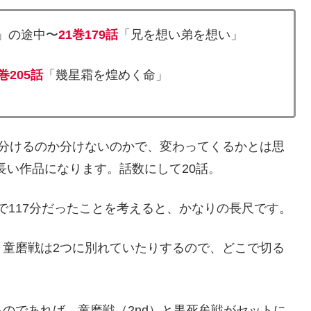
」の途中〜
21巻179話
「兄を想い弟を想い」
3巻205話
「幾星霜を煌めく命」
に分けるのか分けないのかで、変わってくるかとは思
う長い作品になります。話数にして20話。
話で117分だったことを考えると、かなりの長尺です。
、童磨戦は2つに別れていたりするので、どこで切る
のであれば、童磨戦（2nd）と黒死牟戦がセットに