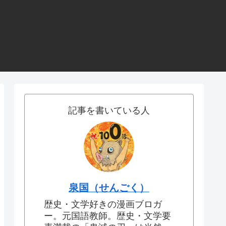
記事を書いている人
泉国（せんごく）
歴史・文学好きの漫画ブロガ
ー。元国語教師。歴史・文学要