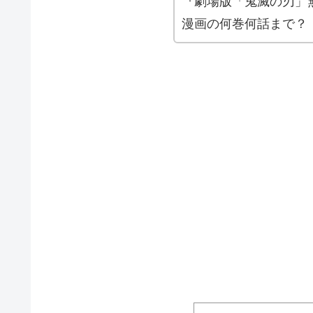
『劇場版「鬼滅の刃」
漫画の何巻何話まで？