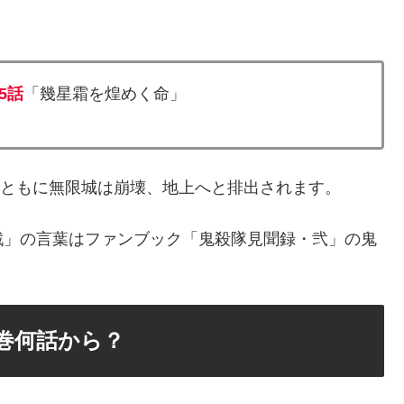
05話
「幾星霜を煌めく命」
滅とともに無限城は崩壊、地上へと排出されます。
戦」の言葉はファンブック「鬼殺隊見聞録・弐」の鬼
巻何話から？