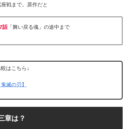
窩座戦まで。原作だと
57話
「舞い戻る魂」の途中まで
較はこちら↓
【鬼滅の刃】
三章は？