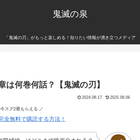
鬼滅の泉
「鬼滅の刃」がもっと楽しめる！知りたい情報が湧き立つメディア
章は何巻何話？【鬼滅の刃】
2024.08.17
2025.08.06
が今スグ2冊もらえる ／
完全無料で購読する方法！