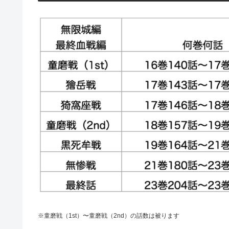
※
童磨戦（1st）〜童磨戦（2nd）の話数は
被ります