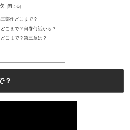
次
編三部作どこまで？
はどこまで？何巻何話から？
はどこまで？第三章は？
で？