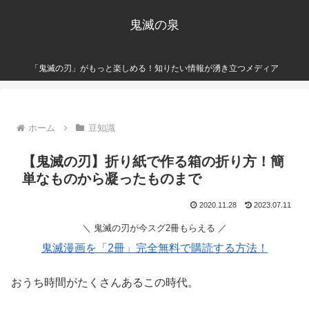
鬼滅の泉
「鬼滅の刃」がもっと楽しめる！知りたい情報が湧き立つメディア
ホーム
豆知識
【鬼滅の刃】折り紙で作る箱の折り方！簡
単なものから凝ったものまで
2020.11.28
2023.07.11
＼ 鬼滅の刃が今スグ2冊もらえる ／
鬼滅漫画を「2冊」完全無料で購読する方法！
おうち時間がたくさんあるこの時代。