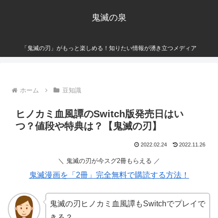
鬼滅の泉
「鬼滅の刃」がもっと楽しめる！知りたい情報が湧き立つメディア
ホーム
豆知識
ヒノカミ血風譚のSwitch版発売日はい
つ？値段や特典は？【鬼滅の刃】
2022.02.24
2022.11.26
＼ 鬼滅の刃が今スグ2冊もらえる ／
鬼滅漫画を「2冊」完全無料で購読する方法！
鬼滅の刃ヒノカミ血風譚もSwitchでプレイで
きる？