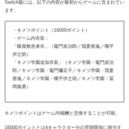
Switch版には、以下の内容が最初からゲームに含まれてい
ます。
・キメツポイント（16000ポイント）
・ゲーム内衣装：
「蝶屋敷患者衣」（竈門炭治郎／我妻善逸／嘴平
伊之助）
「キメツ学園追加衣装」（キメツ学園・竈門炭治
郎／キメツ学園・竈門禰豆子／キメツ学園・我妻
善逸／キメツ学園・嘴平伊之助／キメツ学園・冨
岡義勇）
キメツポイントはゲーム内報酬と交換することが可能。
16000ポイントとは4キャラクター分の早期開放に相当す