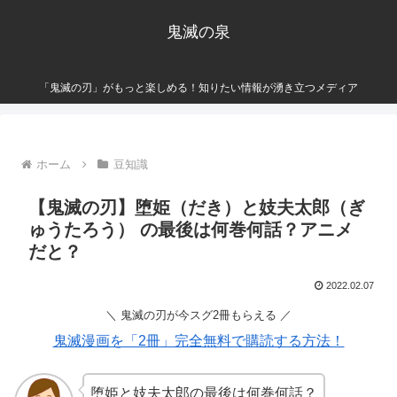
鬼滅の泉
「鬼滅の刃」がもっと楽しめる！知りたい情報が湧き立つメディア
ホーム
豆知識
【鬼滅の刃】堕姫（だき）と妓夫太郎（ぎ
ゅうたろう） の最後は何巻何話？アニメ
だと？
2022.02.07
＼ 鬼滅の刃が今スグ2冊もらえる ／
鬼滅漫画を「2冊」完全無料で購読する方法！
堕姫と妓夫太郎の最後は何巻何話？