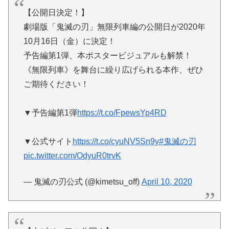
【公開日決定！】
劇場版「鬼滅の刃」無限列車編の公開日が2020年
10月16日（金）に決定！
予告編第1弾、本ポスタービジュアルも解禁！
《無限列車》を舞台に繰り広げられる本作、ぜひ
ご期待ください！
▼予告編第1弾
https://t.co/FpewsYp4RD
▼公式サイト
https://t.co/cyuNV5Sn9y
#鬼滅の刃
pic.twitter.com/OdyuR0trvK
— 鬼滅の刃公式 (@kimetsu_off)
April 10, 2020