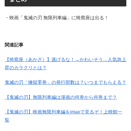
・映画「鬼滅の刃 無限列車編」に猗窩座は出る！
関連記事
【猗窩座（あかざ）】逃げるな！→かわいそう…人気急上
昇のカラクリとは？
鬼滅の刃「煉獄零巻」の発行部数は？いつまでもらえる？
【鬼滅の刃】無限列車編は漫画の何巻から何巻まで？
【鬼滅の刃】映画無限列車編をimaxで見るぞ！上映館一
覧