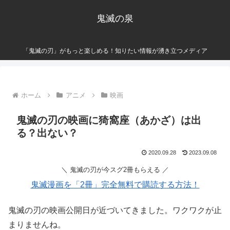
鬼滅の泉
「鬼滅の刃」がもっと楽しめる！知りたい情報が湧き立つメディア
ホーム
アニメ
映画
鬼滅の刃の映画に猗窩座（あかざ）は出
る？出ない？
2020.09.28
2023.09.08
＼ 鬼滅の刃が今スグ2冊もらえる ／
鬼滅漫画を「2冊」完全無料で購読する方法！
鬼滅の刃の映画公開日が近づいてきました。ワクワクが止
まりませんね。