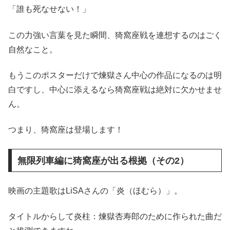
「誰も死なせない！」
この力強い言葉を見た瞬間、猗窩座戦を連想するのはごく
自然なこと。
もうこのポスターだけで煉獄さん中心の作品になるのは明
白ですし、中心に添えるなら猗窩座戦は絶対に欠かせませ
ん。
つまり、猗窩座は登場します！
無限列車編に猗窩座が出る根拠（その2）
映画の主題歌はLiSAさんの「炎（ほむら）」。
タイトルからして炎柱：煉獄杏寿郎のために作られた曲だ