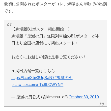
最初に公開されたポスターがコレ。煉獄さん単独での出演
です。
【劇場版B1ポスター掲出開始！】
劇場版「鬼滅の刃」無限列車編のB1ポスターが本
日より全国の店舗にて掲出スタート！
お近くにお越しの際は是非ご覧ください！
▼掲出店舗一覧はこちら
https://t.co/Xbv3UqSaN7
#鬼滅の刃
pic.twitter.com/nTx8LOWYNY
— 鬼滅の刃公式 (@kimetsu_off)
October 30, 2019