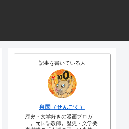
記事を書いている人
泉国（せんごく）
歴史・文学好きの漫画ブロガ
ー。元国語教師。歴史・文学要