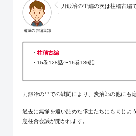
刀鍛冶の里編の次は柱稽古編
鬼滅の泉編集部
・
柱稽古編
・15巻128話〜16巻136話
刀鍛冶の里での戦闘により、炭治郎の他にも
過去に無惨を追い詰めた隊士たちにも同じよ
急柱合会議が開かれます。