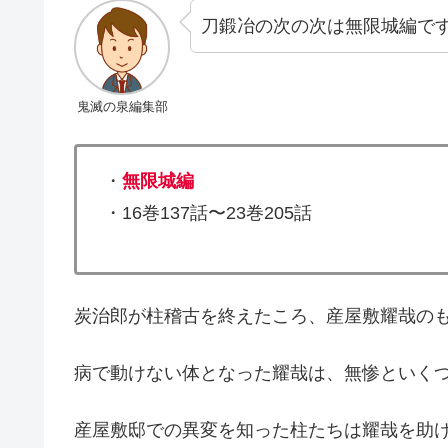
刀鍛冶の次の次は無限城編で
鬼滅の泉編集部
・
無限城編
・16巻137話〜23巻205話
炭治郎が柱稽古を終えたころ、産屋敷耀哉の
病で動けない体となった耀哉は、無惨といく
産屋敷邸での異変を知った柱たちは耀哉を助