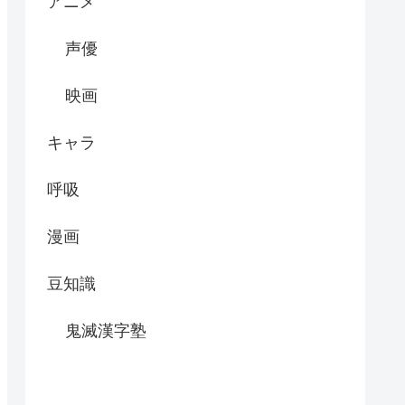
アニメ
声優
映画
キャラ
呼吸
漫画
豆知識
鬼滅漢字塾