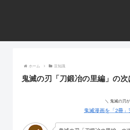
ホーム
豆知識
鬼滅の刃「刀鍛冶の里編」の次
＼ 鬼滅の刃
鬼滅漫画を「2冊」