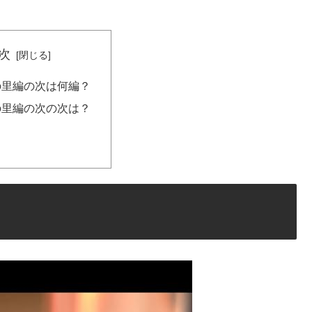
次
の里編の次は何編？
の里編の次の次は？