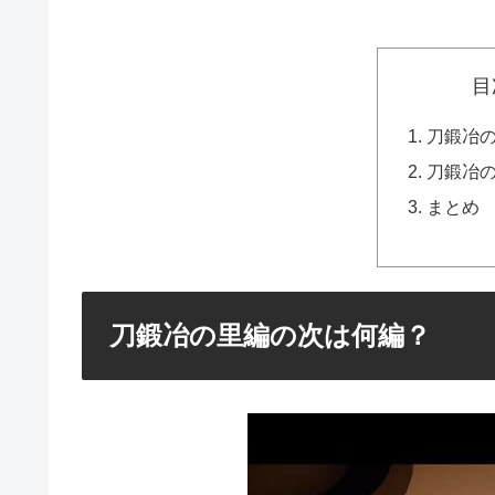
目
刀鍛冶
刀鍛冶
まとめ
刀鍛冶の里編の次は何編？