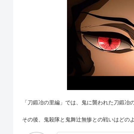
「刀鍛冶の里編」では、鬼に襲われた刀鍛冶
その後、鬼殺隊と鬼舞辻無惨との戦いはどの