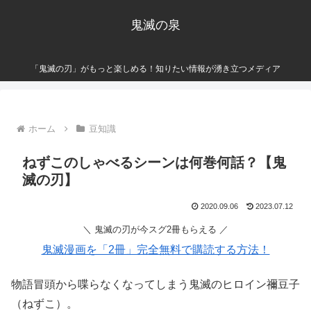
鬼滅の泉
「鬼滅の刃」がもっと楽しめる！知りたい情報が湧き立つメディア
ホーム
豆知識
ねずこのしゃべるシーンは何巻何話？【鬼
滅の刃】
2020.09.06
2023.07.12
＼ 鬼滅の刃が今スグ2冊もらえる ／
鬼滅漫画を「2冊」完全無料で購読する方法！
物語冒頭から喋らなくなってしまう鬼滅のヒロイン禰豆子
（ねずこ）。