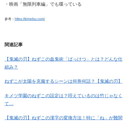
・映画「無限列車編」でも喋っている
参考：
https://kimetsu.com/
関連記事
【鬼滅の刃】ねずこの血鬼術「ばっけつ」とは？どんな仕
組み？
ねずこが太陽を克服するシーンは何巻何話？【鬼滅の刃】
キメツ学園のねずこの設定は？咥えているのは竹じゃなく
て…
【鬼滅の刃】ねずこの漢字の変換方法！特に「ね」が難関