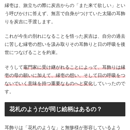
縁壱は、旅立ちの際に炭吉からの「また来て欲しい」とい
う呼びかけに答えず、無言で自身がつけていた太陽の耳飾
りを炭吉に手渡します。
これが今生の別れになることを悟った炭吉は、自分の過去
に苦しむ縁壱の想いを汲み取りその耳飾りと日の呼吸を後
世につなげることを約束。
そうして
竈門家に受け継がれることによって、耳飾りは縁
壱の母の願いに加えて、縁壱の想い、そして日の呼吸をつ
ないでいく意味を持つ重要なものへと変化
していったので
す。
花札のようだが同じ絵柄はあるの？
耳飾りは「花札のような」と無惨様が形容しているよう