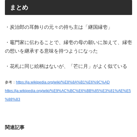
まとめ
・炭治郎の耳飾りの元々の持ち主は「継国縁壱」
・竈門家に伝わることで、縁壱の母の願いに加えて、縁壱
の想いを継承する意味を持つようになった
・花札に同じ絵柄はないが、「芒に月」がよく似ている
参考：
https://ja.wikipedia.org/wiki/%E8%8A%B1%E6%9C%AD
https://ja.wikipedia.org/wiki/%E9%AC%BC%E6%BB%85%E3%81%AE%E5
%88%83
関連記事