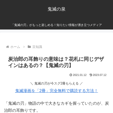
鬼滅の泉
「鬼滅の刃」がもっと楽しめる！知りたい情報が湧き立つメディア
ホーム
豆知識
炭治郎の耳飾りの意味は？花札に同じデザ
インはあるの？【鬼滅の刃】
2021.01.12
2023.07.12
＼ 鬼滅の刃が今スグ2冊もらえる ／
鬼滅漫画を「2冊」完全無料で購読する方法！
「鬼滅の刃」物語の中で大きなカギを握っていたのが、炭
治郎の耳飾りです。