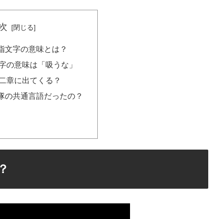
次
指文字の意味とは？
字の意味は「吸うな」
二章に出てくる？
隊の共通言語だったの？
？