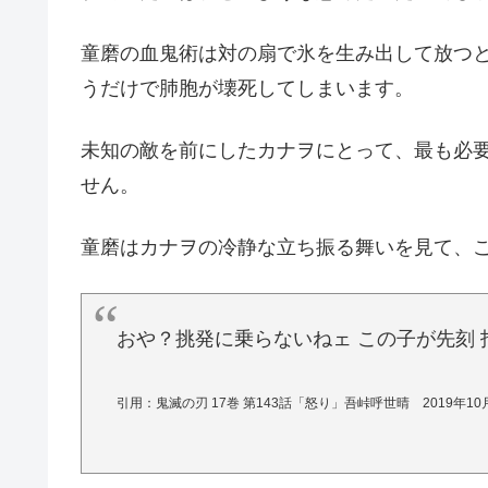
童磨の血鬼術は対の扇で氷を生み出して放つ
うだけで肺胞が壊死してしまいます。
未知の敵を前にしたカナヲにとって、最も必
せん。
童磨はカナヲの冷静な立ち振る舞いを見て、
おや？挑発に乗らないねェ この子が先刻
引用：鬼滅の刃 17巻 第143話「怒り」吾峠呼世晴 2019年