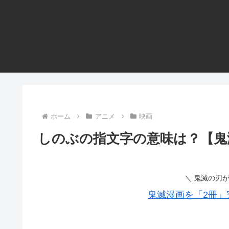
ホーム
アニメ
映画
しのぶの指文字の意味は？【鬼
＼ 鬼滅の刃
鬼滅漫画を「2冊」