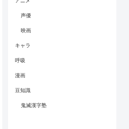
アニメ
声優
映画
キャラ
呼吸
漫画
豆知識
鬼滅漢字塾