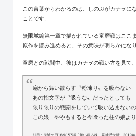
この言葉からわかるのは、しのぶがカナヲに
ことです。
無限城編第一章で描かれている童磨戦はここ
原作を読み進めると、その意味が明らかにな
童磨との戦闘中、彼はカナヲの戦い方を見て
扇から舞い散らす〝粉凍り〟を吸わない
あの指文字が〝吸うな〟だったとしても
限り限りの戦闘をしていて吸い込まない
この娘 ややもすると今喰った柱の娘よ
引用：鬼滅の刃18巻157話「舞い戻る魂」吾峠呼世晴 2019