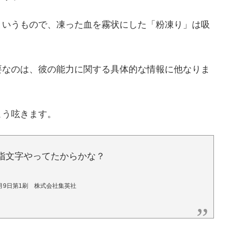
というもので、凍った血を霧状にした「粉凍り」は吸
要なのは、彼の能力に関する具体的な情報に他なりま
こう呟きます。
 指文字やってたからかな？
10月9日第1刷 株式会社集英社