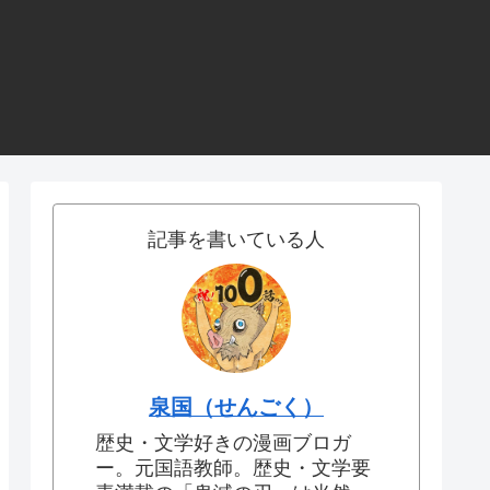
記事を書いている人
泉国（せんごく）
歴史・文学好きの漫画ブロガ
ー。元国語教師。歴史・文学要