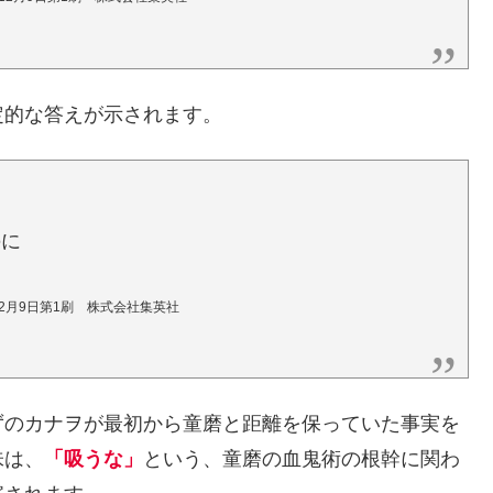
定的な答えが示されます。
のに
年2月9日第1刷 株式会社集英社
ずのカナヲが最初から童磨と距離を保っていた事実を
味は、
「吸うな」
という、童磨の血鬼術の根幹に関わ