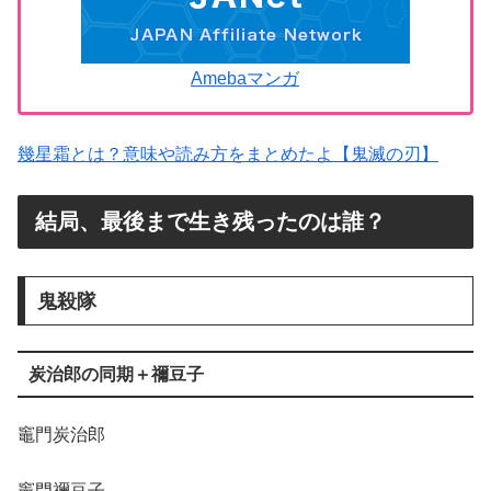
Amebaマンガ
幾星霜とは？意味や読み方をまとめたよ【鬼滅の刃】
結局、最後まで生き残ったのは誰？
鬼殺隊
炭治郎の同期＋禰豆子
竈門炭治郎
竈門禰豆子