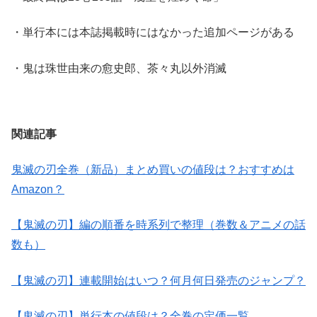
・単行本には本誌掲載時にはなかった追加ページがある
・鬼は珠世由来の愈史郎、茶々丸以外消滅
関連記事
鬼滅の刃全巻（新品）まとめ買いの値段は？おすすめは
Amazon？
【鬼滅の刃】編の順番を時系列で整理（巻数＆アニメの話
数も）
【鬼滅の刃】連載開始はいつ？何月何日発売のジャンプ？
【鬼滅の刃】単行本の値段は？全巻の定価一覧