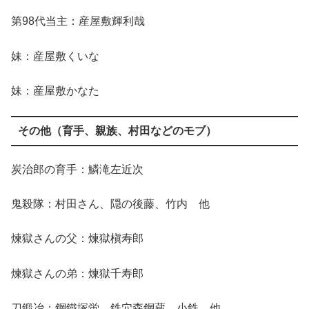
第98代当主：産屋敷輝利哉
妹：産屋敷くいな
妹：産屋敷かなた
その他（育手、親族、村田などのモブ）
炭治郎の育手：鱗滝左近次
鬼殺隊：村田さん、隠の後藤、竹内 他
煉獄さんの父：煉獄槇寿郎
煉獄さんの弟：煉獄千寿郎
刀鍛冶：鋼鐵塚蛍、鉄穴森鋼蔵、小鉄 他