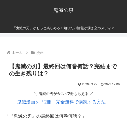
鬼滅の泉
「鬼滅の刃」がもっと楽しめる！知りたい情報が湧き立つメディア
ホーム
漫画
【鬼滅の刃】最終回は何巻何話？完結まで
の生き残りは？
2020.09.27
2023.12.06
＼ 鬼滅の刃が今スグ2冊もらえる ／
鬼滅漫画を「2冊」完全無料で購読する方法！
「『鬼滅の刃』の最終回は何巻何話？」