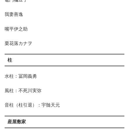
我妻善逸
嘴平伊之助
栗花落カナヲ
柱
水柱：冨岡義勇
風柱：不死川実弥
音柱（柱引退）：宇髄天元
産屋敷家