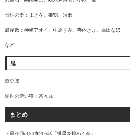
音柱の妻：まきを、雛鶴、須磨
蝶屋敷：神崎アオイ、中原すみ、寺内きよ、高田なほ
など
鬼
愈史郎
珠世の使い猫：茶々丸
まとめ
・最終回は23巻205話「幾星を煌めく命」